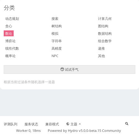
分类
动态规划
搜索
计算几何
贪心
树结构
图结构
数论
模拟
数据结构
博弈论
字符串
组合数学
线性代数
高精度
递推
概率论
NPC
其他
试试手气
根据当前过滤条件随机选择一道题
评测队列
服务状态
兼容模式
主题
Worker 0, 18ms
Powered by
Hydro v5.0.0-beta.15
Community