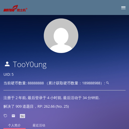
TooY0ung
UID: 5
当前硬币数量: 88888888 （累计获取硬币数量：189888988）:
注册于
2 年前
, 最后登录于
4 小时前
, 最后活动于
34 分钟前
.
解决了 909 道题目，RP: 262.66 (No. 25)
SU
个人简介
最近活动